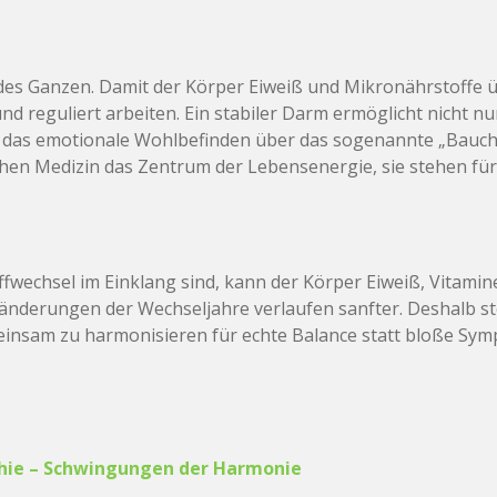
 des Ganzen. Damit der Körper Eiweiß und Mikronährstoffe ü
 reguliert arbeiten. Ein stabiler Darm ermöglicht nicht nu
h das emotionale Wohlbefinden über das sogenannte „Bauchh
en Medizin das Zentrum der Lebensenergie, sie stehen für 
wechsel im Einklang sind, kann der Körper Eiweiß, Vitamin
nderungen der Wechseljahre verlaufen sanfter. Deshalb ste
einsam zu harmonisieren für echte Balance statt bloße Sym
ie – Schwingungen der Harmonie