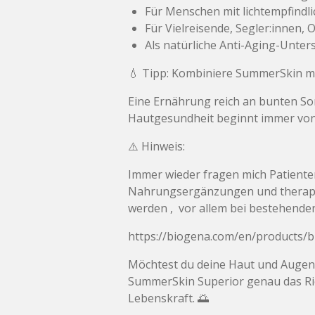
Für Menschen mit lichtempfindl
Für Vielreisende, Segler:innen,
Als natürliche Anti-Aging-Unte
💧 Tipp: Kombiniere SummerSkin m
Eine Ernährung reich an bunten S
Hautgesundheit beginnt immer von
⚠️ Hinweis:
Immer wieder fragen mich Patienten
Nahrungsergänzungen und therape
werden , vor allem bei bestehen
https://biogena.com/en/products/
Möchtest du deine Haut und Augen
SummerSkin Superior genau das Rich
Lebenskraft. 🌅