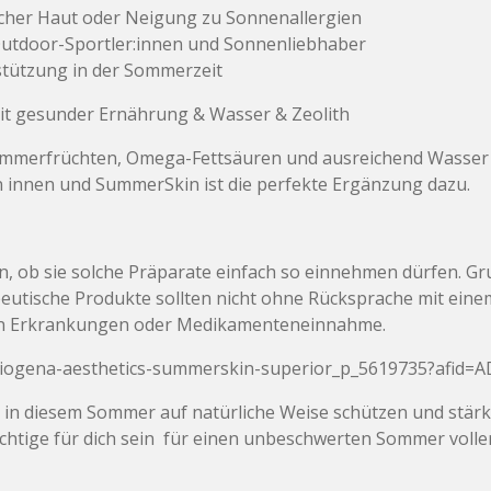
icher Haut oder Neigung zu Sonnenallergien
 Outdoor-Sportler:innen und Sonnenliebhaber
rstützung in der Sommerzeit
it gesunder Ernährung & Wasser & Zeolith
ommerfrüchten, Omega-Fettsäuren und ausreichend Wasser 
 innen und SummerSkin ist die perfekte Ergänzung dazu.
, ob sie solche Präparate einfach so einnehmen dürfen. Grun
utische Produkte sollten nicht ohne Rücksprache mit ei
den Erkrankungen oder Medikamenteneinnahme.
biogena-aesthetics-summerskin-superior_p_5619735?afid=
 in diesem Sommer auf natürliche Weise schützen und stä
tige für dich sein für einen unbeschwerten Sommer voller 