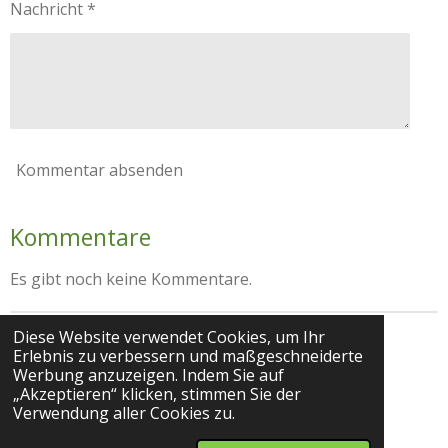
Nachricht *
Kommentar absenden
Kommentare
Es gibt noch keine Kommentare.
Diese Website verwendet Cookies, um Ihr
Impressum
Datenschutz
Erlebnis zu verbessern und maßgeschneiderte
Werbung anzuzeigen. Indem Sie auf
„Akzeptieren“ klicken, stimmen Sie der
© 2025 Praxis für Gesundheitsmanagement und
Verwendung aller Cookies zu.
Persönlichkeitsentwicklung