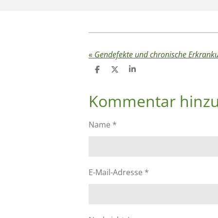
«
Gendefekte und chronische Erkranku
T
T
T
e
e
e
i
i
i
Kommentar hinz
l
l
l
e
e
e
n
n
n
Name *
E-Mail-Adresse *