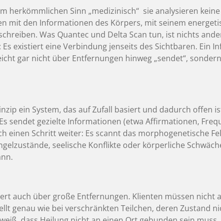
 im herkömmlichen Sinn „medizinisch“ sie analysieren kein
en mit den Informationen des Körpers, mit seinem energetis
schreiben. Was Quantec und Delta Scan tun, ist nichts ander
 existiert eine Verbindung jenseits des Sichtbaren. Ein Inf
lleicht gar nicht über Entfernungen hinweg „sendet“, sonder
zip ein System, das auf Zufall basiert und dadurch offen is
s sendet gezielte Informationen (etwa Affirmationen, Freq
h einen Schritt weiter: Es scannt das morphogenetische Feld
elzustände, seelische Konflikte oder körperliche Schwäche
ann.
niert auch über große Entfernungen. Klienten müssen nicht
llt genau wie bei verschränkten Teilchen, deren Zustand n
 weiß, dass Heilung nicht an einen Ort gebunden sein muss.