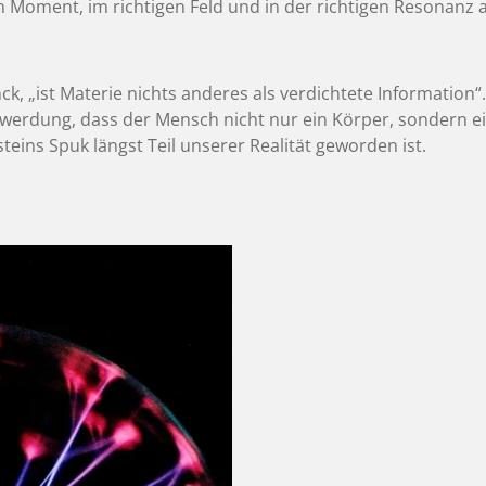
en Moment, im richtigen Feld und in der richtigen Resonanz
ck, „ist Materie nichts anderes als verdichtete Information“.
werdung, dass der Mensch nicht nur ein Körper, sondern ei
steins Spuk längst Teil unserer Realität geworden ist.