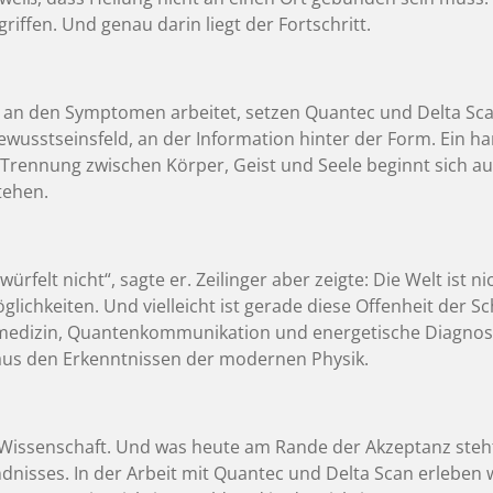
iffen. Und genau darin liegt der Fortschritt.
t an den Symptomen arbeitet, setzen Quantec und Delta S
wusstseinsfeld, an der Information hinter der Form. Ein ha
rennung zwischen Körper, Geist und Seele beginnt sich auf
tehen.
ürfelt nicht“, sagte er. Zeilinger aber zeigte: Die Welt ist nic
lichkeiten. Und vielleicht ist gerade diese Offenheit der Sc
medizin, Quantenkommunikation und energetische Diagnosti
aus den Erkenntnissen der modernen Physik.
te Wissenschaft. Und was heute am Rande der Akzeptanz ste
nisses. In der Arbeit mit Quantec und Delta Scan erleben w