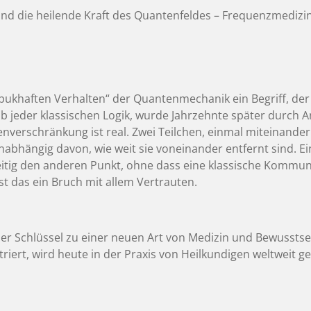
 und
die
heilende Kraft des Quantenfeldes – Frequenzmedizin 
pukhaften Verhalten“ der Quantenmechanik ein Begriff, der b
ab jeder klassischen Logik, wurde Jahrzehnte später durch 
nverschränkung ist real. Zwei Teilchen, einmal miteinander
bhängig davon, wie weit sie voneinander entfernt sind. Ei
zeitig den anderen Punkt, ohne dass eine klassische Kommuni
st das ein Bruch mit allem Vertrauten.
der Schlüssel zu einer neuen Art von Medizin und Bewussts
iert, wird heute in der Praxis von Heilkundigen weltweit g