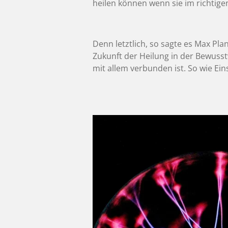
heilen können wenn sie im richtig
Denn letztlich, so sagte es Max Plan
Zukunft der Heilung in der Bewusst
mit allem verbunden ist. So wie Ein