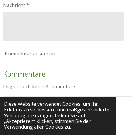
Nachricht *
Kommentar absenden
Kommentare
Es gibt noch keine Kommentare.
Diese Website verwendet Cookies, um Ihr
Impressum
Datenschutz
Erlebnis zu verbessern und maßgeschneiderte
Werbung anzuzeigen. Indem Sie auf
„Akzeptieren“ klicken, stimmen Sie der
© 2025 Praxis für Gesundheitsmanagement und
Verwendung aller Cookies zu.
Persönlichkeitsentwicklung