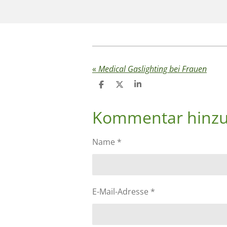
«
Medical Gaslighting bei Frauen
T
T
T
e
e
e
i
i
i
Kommentar hinz
l
l
l
e
e
e
n
n
n
Name *
E-Mail-Adresse *