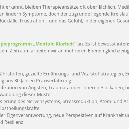
 erkannt, bleiben Therapieansätze oft oberflächlich. Me
en lindern Symptome, doch der zugrunde liegende Kreislau
ückfälle, Frustration – und das Gefühl, in der eigenen Gesu
pieprogramm „Mentale Klarheit“
an. Es ist bewusst inten
iesem Zeitraum arbeiten wir an mehreren Ebenen gleichzeitig
ährstoffen, gezielte Ernährungs- und Vitalstoffstrategien, 
ng aus 30 Jahren Praxiserfahrung
tifikation von Ängsten, Traumata oder inneren Blockaden; b
wandlung dieser Muster.
lisierung des Nervensystems, Stressreduktion, Atem- und 
lbstheilungskräfte.
er Eigenverantwortung, neue Perspektiven auf Krankheit und
d Resilienz.